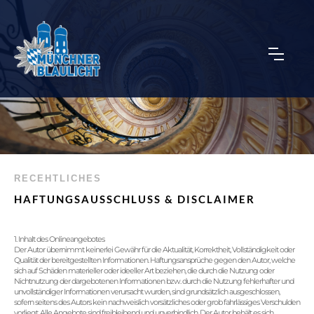
RECEHTLICHES
HAFTUNGSAUSSCHLUSS & DISCLAIMER
1. Inhalt des Onlineangebotes
Der Autor übernimmt keinerlei Gewähr für die Aktualität, Korrektheit, Vollständigkeit oder
Qualität der bereitgestellten Informationen. Haftungsansprüche gegen den Autor, welche
sich auf Schäden materieller oder ideeller Art beziehen, die durch die Nutzung oder
Nichtnutzung der dargebotenen Informationen bzw. durch die Nutzung fehlerhafter und
unvollständiger Informationen verursacht wurden, sind grundsätzlich ausgeschlossen,
sofern seitens des Autors kein nachweislich vorsätzliches oder grob fahrlässiges Verschulden
vorliegt. Alle Angebote sind freibleibend und unverbindlich. Der Autor behält es sich