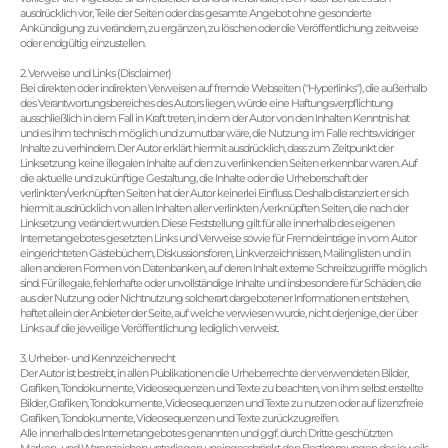
ausdrücklich vor, Teile der Seiten oder das gesamte Angebot ohne gesonderte
Ankündigung zu verändern, zu ergänzen, zu löschen oder die Veröffentlichung zeitweise
oder endgültig einzustellen.
2. Verweise und Links (Disclaimer)
Bei direkten oder indirekten Verweisen auf fremde Webseiten ("Hyperlinks"), die außerhalb
des Verantwortungsbereiches des Autors liegen, würde eine Haftungsverpflichtung
ausschließlich in dem Fall in Kraft treten, in dem der Autor von den Inhalten Kenntnis hat
und es ihm technisch möglich und zumutbar wäre, die Nutzung im Falle rechtswidriger
Inhalte zu verhindern. Der Autor erklärt hiermit ausdrücklich, dass zum Zeitpunkt der
Linksetzung keine illegalen Inhalte auf den zu verlinkenden Seiten erkennbar waren. Auf
die aktuelle und zukünftige Gestaltung, die Inhalte oder die Urheberschaft der
verlinkten/verknüpften Seiten hat der Autor keinerlei Einfluss. Deshalb distanziert er sich
hiermit ausdrücklich von allen Inhalten aller verlinkten /verknüpften Seiten, die nach der
Linksetzung verändert wurden. Diese Feststellung gilt für alle innerhalb des eigenen
Internetangebotes gesetzten Links und Verweise sowie für Fremdeinträge in vom Autor
eingerichteten Gästebüchern, Diskussionsforen, Linkverzeichnissen, Mailinglisten und in
allen anderen Formen von Datenbanken, auf deren Inhalt externe Schreibzugriffe möglich
sind. Für illegale, fehlerhafte oder unvollständige Inhalte und insbesondere für Schäden, die
aus der Nutzung oder Nichtnutzung solcherart dargebotener Informationen entstehen,
haftet allein der Anbieter der Seite, auf welche verwiesen wurde, nicht derjenige, der über
Links auf die jeweilige Veröffentlichung lediglich verweist.
3. Urheber- und Kennzeichenrecht
Der Autor ist bestrebt, in allen Publikationen die Urheberrechte der verwendeten Bilder,
Grafiken, Tondokumente, Videosequenzen und Texte zu beachten, von ihm selbst erstellte
Bilder, Grafiken, Tondokumente, Videosequenzen und Texte zu nutzen oder auf lizenzfreie
Grafiken, Tondokumente, Videosequenzen und Texte zurückzugreifen.
Alle innerhalb des Internetangebotes genannten und ggf. durch Dritte geschützten