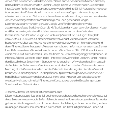
verwendet. In manchen Fällen kann dieser Name auch einen anderen Namen ersetzen,
den Sie beim Teilen von Inhalten über Ihr Google-Konto verwendet haben. Die Identität
Ihres Google-Profils kann Nutzern angezeigt werden, die Ihre E-Mail-Adresse kennen oder
über andere identifizierende Informationen von Ihnen verfügen. Verwendung der
erfassten Informationen: Neben den oben erläuterten Verwendungszwecken werden die
von Ihnen bereitgestellten Informationen gemäß den geltenden Google-
Datenschutzbestimmungen genutzt. Google veröffentlicht möglicherweise
zusammengefasste Statistiken über die +1-Aktivitäten der Nutzer bzw. gibt diese an Nutzer
und Partner weiter, wie etwa Publisher, Inserenten oder verbundene Websites.
Pinterest: Der “Pin it” Button Plugin von Pinterest (Pinterest Inc., 635 High Street, Palo
Alto,CA, 94301, USA) wird auf dieser Webseite verwendet. Wenn Sie diese Webseite
besuchen, wird über das Plugin eine direkte Verbindung zwischen Ihrem Browser und
dem Pinterest-Server hergestellt. Pinterest kann dadurch Information erhalten, dass Sie mit
Ihrer IP-Adresse diese Webseite besucht haben. Wenn Sie den “Pin it” Button anklicken
während Sie mit Ihrem Pinterest Benutzerkonto bei Pinterest eingeloggt sind, können Sie
Inhalte auf dieser Webseite teilen in das Pinterest-Netzwerk teilen. Dadurch kann Pinterest
den Besuch dieser Seiten Ihrem Benutzerkonto zuordnen. Wir weisen darauf hin, dass wir
als Anbieter der Seiten keine Kenntnis vom Inhalt der übermittelten Daten sowie deren
Nutzung durch Pinterest erhalten. Für die Datenschutzerklärung des Dienstes Pinterest
besuchen Sie den folgenden Link: http://de.about.pinterest.com/privacy/. Sie können hier
https://help.pinterest.com/entries/25010303-How-does-Pinterest-use-data-about-other-
websites-I-visit-, auch ohne bei Pinterest ein Konto zu besitzen, die Einstellungen zum
Speichern Ihrer Daten ändern.
7. Rechtswirksamkeit dieses Haftungsausschlusses
Dieser Haftungsausschluss ist als Teil des Internetangebotes zu betrachten, von dem aus auf
diese Seite verwiesen wurde. Sofern Teile oder einzelne Formulierungen dieses Textes der
geltenden Rechtslage nicht, nicht mehr oder nicht vollständig entsprechen sollten, bleiben
die übrigen Teile des Dokumentes in ihrem Inhalt und ihrer Gültigkeit davon unberührt.