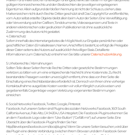
Marken- und Warenzeichen unterliegen uneingeschränkt den Bestimmungen des jeweils
gültigen Kennzeichenrechts und den Besitzrechten der jeweiligen eingetragenen
Eigentümer. Allein aufgrund der bloßen Nennung ist nicht der Schluss zu ziehen, dass
Markenzeichen nicht durch Rechte Dritter geschützt sind! Das Copyright für veröffentlichte,
vom Autor selbst erstellte Objekte bleibt allein beim Autor der Seiten. Eine Vervielfältigung
oder Verwendung solcher Grafiken, Tondokumente, Videosequenzen und Texte in
anderen elektronischen oder gedruckten Publikationen ist ohne ausdrückliche
Zustimmung des Autors nicht gestattet.
4. Datenschutz
Sofern innerhalb des Internetangebotes die Möglichkeit zur Eingabe persönlicher oder
geschäftlicher Daten (Emailadressen, Namen, Anschriften) besteht, so erfolgt die Preisgabe
dieser Daten seitens des Nutzers auf ausdrücklich freiwilliger Basis. Detaillierte
Informationen zum Datenschutz entnehmen Sie bitte unserer
Datenschutzerklärung
.
5. Urheberrechte / Abmahnungen
Sollten Teile dieser Seiten fremde Rechte Dritter oder gesetzliche Bestimmungen
verletzen, so bitten wir um eine entsprechende Nachricht ohne Kostennote. Zu Recht
beanstandete Passagen werden unverzüglich entfernt, ohne dass von Ihrer Seite die
Einschaltung eines Rechtsbeistandes erforderlich ist. Dennoch von Ihnen ohne vorherige
Kontaktaufnahme ausgelöste Kosten werden wir vollumfänglich zurückweisen und
gegebenenfalls Gegenklage wegen Verletzung vorgenannter Bestimmungen
einreichen
6. Social Networks: Facebook, Twitter, Google, Pinterest
Facebook: Auf unseren Seiten sind Plugins des sozialen Netzwerks Facebook, 1601 South
California Avenue, Palo Alto, CA 94304, USA integriert. Die Facebook-Plugins erkennen Sie
an dem Facebook-Logo oder dem "Like-Button" ("Gefällt mir") auf unserer Seite. Eine
Übersicht über die Facebook-Plugins finden Sie hier:
http://developers.facebook.com/docs/plugins/. Wenn Sie unsere Seiten besuchen, wird über
das Plugin eine direkte Verbindung zwischen Ihrem Browser und dem Facebook-Server