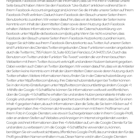
hergestellt. Facebook erhält dadurch die Information, dass Sie mit Ihrer IP-Adresse unsere
Seite besucht haben. Wenn Sie den Facebook "Like-Button" anklicken während Sie in
Ihrem Facebook-Account eingeloggt sind, können Sie die Inhalte unserer Seiten auf Ihrem
Facebook-Profil verlinken. Dadurch kann Facebook den Besuch unserer Seiten Ihrem
Benutzerkonto zuordnen. Wir weisen darauf hin, dass wir als Anbieter der Seiten keine
Kenntnis vom Inhalt der übermittelten Daten sowie deren Nutzung durch Facebook
erhalten. Weitere Informationen hierzu finden Sie in der Datenschutzerklärung von
facebook unter http://de-de.facebook.com/policy.php Wenn Sie nicht wünschen, dass
Facebook den Besuch unserer Seiten Ihrem Facebook-Nutzerkonto zuordnen kann,
loggen Sie sich bitte aus Ihrem Facebook-Benutzerkonto aus. Twitter: Auf unseren Seiten
sind Funktionen des Dienstes Twitter eingebunden. Diese Funktionen werden angeboten
durch die Twitter Inc., 795 Folsom St., Suite 600, San Francisco, CA 94107, USA. Durch das
Benutzen von Twitter und der Funktion "Re-Tweet" werden die von Ihnen besuchten
Webseiten mit Ihrem Twitter-Account verknüpft und anderen Nutzern bekannt gegeben.
Dabei werden auch Daten an Twitter übertragen. Wir weisen darauf hin, dass wir als Anbieter
der Seiten keine Kenntnis vom Inhalt der übermittelten Daten sowie deren Nutzung durch
Twitter erhalten. Weitere Informationen hierzu finden Sie in der Datenschutzerklärung von
Twitter unter http://twitter.com/privacy. Ihre Datenschutzeinstellungen bei Twitter können
Sie in den Konto-Einstellungen unter http://twitter.com/account/settings ändern. Google +1:
Mithilfe der Google +1-Schaltfläche können Sie Informationen weltweit veröffentlichen.
über die Google +1-Schaltfläche erhalten Sie und andere Nutzer personalisierte Inhalte von
Google und unseren Partnern. Google speichert sowohl die Information, dass Sie für einen
Inhalt +1 gegeben haben, als auch Informationen über die Seite, die Sie beim Klicken auf +1
angesehen haben. Ihre +1 können als Hinweise zusammen mit Ihrem Profilnamen und
Ihrem Foto in Google-Diensten, wie etwa in Suchergebnissen oder in Ihrem Google-Profil,
oder an anderen Stellen auf Websites und Anzeigen im Internet eingeblendet werden.
Google zeichnet Informationen über Ihre +1-Aktivitäten auf, um die Google-Dienste für Sie
und andere zu verbessern. Um die Google +1-Schaltfläche verwenden zu können,
benötigen Sie ein weltweit sichtbares, öffentliches Google-Profil, das zumindest den für das
Profil gewählten Namen enthalten muss. Dieser Name wird in allen Google-Diensten